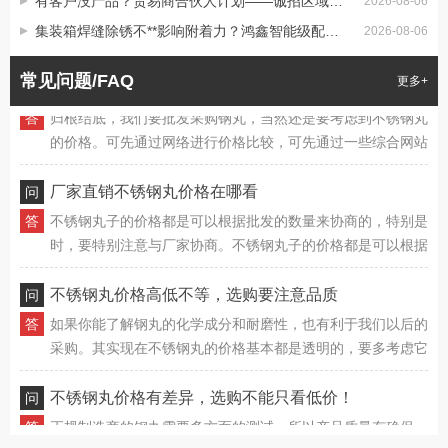
有客户没产品？贸易商合伙人计划——诚招区域代理
同样都是批发不锈钢丸，所以一定要考虑性价比。密度影响耐
2026-08-06
磨性。尽管钢丸本身就是磨料，但我们当然还是要特别注意它
集装箱焊缝除锈不**影响附着力？鸿鑫智能级配钢丸精准控粗糙度
2026-08-06
的耐磨性如何，它的密度较高，自然也有利于长期使用。鸿鑫
钢丸能为我们提供耐磨、质量有确保的不锈钢丸，其质量有确
网络批发采购不锈钢丸价格要多少钱
常见问题/FAQ
更多+
保，性价比更高，同样能确保钢丸的重复使用不受影响，这样
归根结底，我们要批发采购钢丸，当然还是要考虑到不锈钢丸
也能延长其使用寿命。
的价格。可先通过网络进行价格比较，可先通过一些综合网站
进行不锈钢丸价格确认，同规格、同质量的钢丸市场价格差异
也不大，只要做好基础对比，就能了解到不同钢丸的具体价
厂家直销不锈钢丸价格在哪看
格。
不锈钢丸子的价格都是可以根据批发的数量来协商的，特别是
时，要特别注意与厂家协商。不锈钢丸子的价格都是可以根据
批发的数量来协商的，特别是时，要特别注意与厂家协商。不
锈钢丸子的价格都是可以根据批发的数量来协商的，特别是
不锈钢丸价格高低不等，选购要注意品质
时，要特别注意与厂家协商。
如果你能了解钢丸的化学成分和耐磨性，也有利于我们以后的
采购。其实现在不锈钢丸的价格基本都是透明的，要多考虑它
的具体质量，再比较价格。其实现在不锈钢丸的价格基本都是
透明的，要多考虑它的具体质量，再比较价格。
不锈钢丸价格有差异，选购不能只看低价！
正规制造商的钢丸需要多方面的测试，所以产品质量有确保，
我们的后续使用可以更有确保。并且只要是确定好钢砂的质