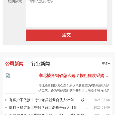
您的需求：
怎样挑选优质的不锈钢丸厂家合作
尽管许多厂家都能生产加工钢丸，但其质量究竟如何，生产能
力是否有确保，还是要看不锈钢丸厂家的资质状况。可先通过
网络确定哪一家厂家是正规的，与一家有资质、有生产能力的
厂家合作，以确保我们的权益。由于后续可能还是要批量购买
不锈钢丸批发价格直接受产品质量影响
不同的钢丸，其质量如何，不锈钢丸生产厂家能否提供长期供
即使我们购买同类型的钢丸，由于我们选择合作的不锈钢丸批
公司新闻
行业新闻
更多+
应商我是不容忽视的。
发商不同，其供应能力不同，所提供的钢丸质量也有一定的差
异，同样会影响产品的报价。批发价还是受产品质量方面的影
湖北棱角钢砂怎么选？按粗糙度采购抛丸磨料才靠谱，一文讲清
响，如果批发价质量较好，又是正规厂家生产的产品，那么其
网络进行不锈钢丸批发要注意什么
湖北棱角钢砂怎么选？武汉鸿鑫立信为您解析抛丸除
成本价格基本都是比较透明的，所以不可能出现超低价出售的
通过互联网批发不锈钢丸有更多的选择，许多制造商也通过互
锈工艺。作为智能级配磨料开创者，鸿鑫主张按粗糙
情况。
联网批发，所以直接通过鸿鑫钢丸官方网站购买也非常简单。
度采购，提供低粉尘环保型磨料，助力武汉表面处理
有客户不敢接？行业老兵创业合伙人计划——诚招创业合伙人
2026-08-06
在不锈钢丸批发完成后，我们不必担心其它方面的问题，当然
降本增效，全国28个仓储基地72小时送达。
还是要特别注意到到货清点，货物数量要有确保，同样的质量
磨料不稳定返工赔钱？施工老板合伙人计划——诚招工程合伙人
不锈钢丸批发需要注意产品密度
2026-08-06
抽查也不能有问题。