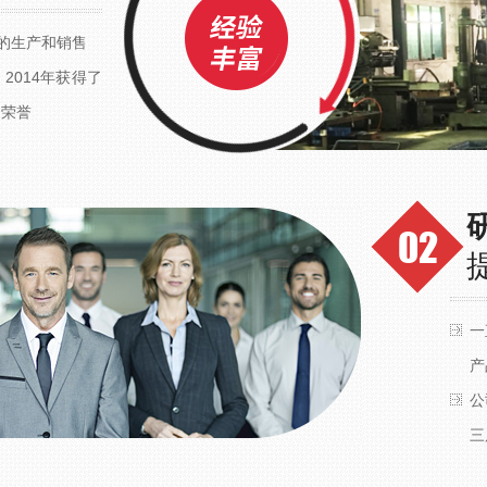
的生产和销售
2014年获得了
的荣誉
一
产
公
三