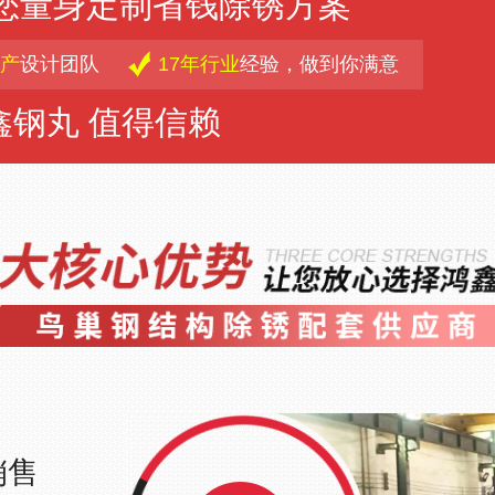
为您量身定制省钱除锈方案
产
设计团队
17年行业
经验，做到你满意
鑫钢丸 值得信赖
销售