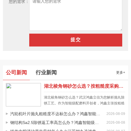
您的需求：
公司新闻
行业新闻
更多+
湖北棱角钢砂怎么选？按粗糙度采购抛丸磨料才靠谱，一文讲清
湖北棱角钢砂怎么选？武汉鸿鑫立信为您解析抛丸除
怎样挑选优质的不锈钢丸厂家合作
锈工艺。作为智能级配磨料开创者，鸿鑫主张按粗糙
度采购，提供低粉尘环保型磨料，助力武汉表面处理
尽管许多厂家都能生产加工钢丸，但其质量究竟如何，生产能
汽轮机叶片抛丸粗糙度不达标怎么办？鸿鑫智能级配磨料精准控强度
2026-08-09
降本增效，全国28个仓储基地72小时送达。
力是否有确保，还是要看不锈钢丸厂家的资质状况。可先通过
钢结构Sa2.5除锈返工率高怎么办？鸿鑫智能级配磨料精准控粗糙度
2026-08-08
网络确定哪一家厂家是正规的，与一家有资质、有生产能力的
厂家合作，以确保我们的权益。由于后续可能还是要批量购买