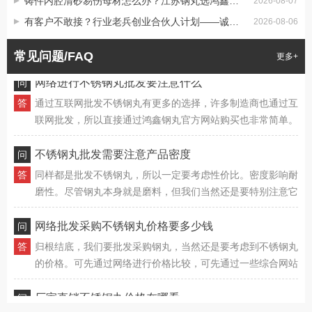
铸件内腔清砂易伤母材怎么办？江苏钢丸选鸿鑫智能级配精准控粗糙度
不锈钢丸批发价格直接受产品质量影响
2026-08-07
不同的钢丸，其质量如何，不锈钢丸生产厂家能否提供长期供
有客户不敢接？行业老兵创业合伙人计划——诚招创业合伙人
即使我们购买同类型的钢丸，由于我们选择合作的不锈钢丸批
2026-08-06
应商我是不容忽视的。
发商不同，其供应能力不同，所提供的钢丸质量也有一定的差
常见问题/FAQ
异，同样会影响产品的报价。批发价还是受产品质量方面的影
更多+
响，如果批发价质量较好，又是正规厂家生产的产品，那么其
网络进行不锈钢丸批发要注意什么
成本价格基本都是比较透明的，所以不可能出现超低价出售的
通过互联网批发不锈钢丸有更多的选择，许多制造商也通过互
情况。
联网批发，所以直接通过鸿鑫钢丸官方网站购买也非常简单。
在不锈钢丸批发完成后，我们不必担心其它方面的问题，当然
还是要特别注意到到货清点，货物数量要有确保，同样的质量
不锈钢丸批发需要注意产品密度
抽查也不能有问题。
同样都是批发不锈钢丸，所以一定要考虑性价比。密度影响耐
磨性。尽管钢丸本身就是磨料，但我们当然还是要特别注意它
的耐磨性如何，它的密度较高，自然也有利于长期使用。鸿鑫
钢丸能为我们提供耐磨、质量有确保的不锈钢丸，其质量有确
网络批发采购不锈钢丸价格要多少钱
保，性价比更高，同样能确保钢丸的重复使用不受影响，这样
归根结底，我们要批发采购钢丸，当然还是要考虑到不锈钢丸
也能延长其使用寿命。
的价格。可先通过网络进行价格比较，可先通过一些综合网站
进行不锈钢丸价格确认，同规格、同质量的钢丸市场价格差异
也不大，只要做好基础对比，就能了解到不同钢丸的具体价
厂家直销不锈钢丸价格在哪看
格。
不锈钢丸子的价格都是可以根据批发的数量来协商的，特别是