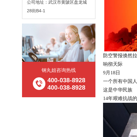
公司地址：武汉市黄陂区盘龙城
28街B4-1
防空警报倏然
响彻天际
钢丸姐咨询热线
9月18日
400-038-8928
一个所有中国
400-038-8928
这是中华民族
14年艰难抗战