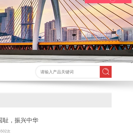
国耻，振兴中华
502次