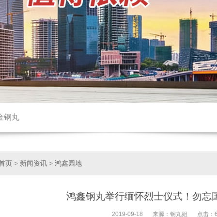
金钢丸
首页
>
新闻资讯
>
鸿鑫园地
鸿鑫钢丸举行缅怀烈士仪式！勿忘
2019-09-18
来源：钢丸姐
点击：6