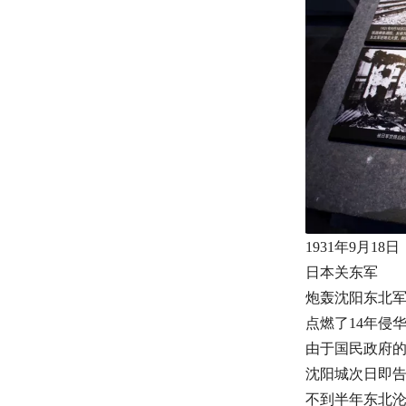
1931年9月18日
日本关东军
炮轰沈阳东北
点燃了
14年侵
由于国民政府
沈阳城次日即
不到半年东北