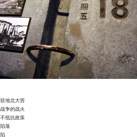
军驻地北大营
华战争的战火
的不抵抗政策
告陷落
沦陷