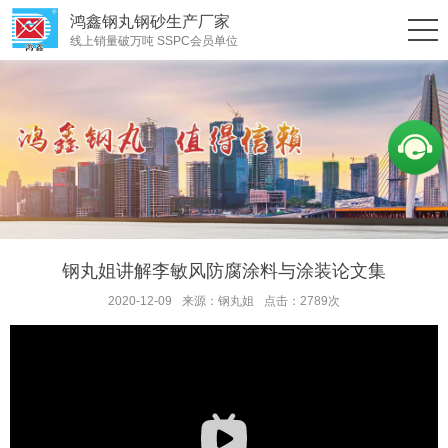
鸿鑫钢丸钢砂生产厂家
线上销量破万吨 SSPC会员单位
钢丸姐讲解李敏风防腐涂料与涂装论文集
2020-12-09
来源：钢丸姐
点击：2789次