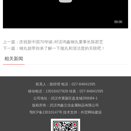
上一篇：
庆祝新中国70华诞-对话鸿鑫钢丸董事长陈群芝
下一篇：
钢丸姐带你来了解一下抛丸和清洁度的关联吧！
相关新闻
联系人：陈经理 电话：027-84841595
移动电话：13016427928 传真：027-84841595
公司地址：武汉市黄陂区盘龙城28街B4-1
版权所有：武汉鸿鑫立信金属制品有限公司
鄂ICP备13010147号
技术支持：
外贸网站建设