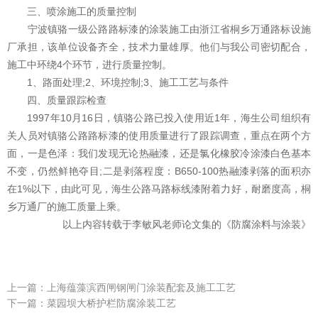
三、喷涂施工的质量控制
宁波镇骆一级公路路标漆的涂装施工由浙江省桐乡万通路标设施
厂承担，该单位设备齐全，技术力量雄厚。他们与我公司密切配合，
施工中环绕4个环节，进行质量控制。
1、路面处理;2、环境控制;3、施工工艺与条件
四、质量跟踪检查
1997年10月16日，镇骆公路已投入使用近1年，海生公司组织有
关人员对镇骆公路路标漆的使用质量进行了跟踪调查，重点在两个方
面，一是色泽：我们发现无论热融漆，还是氯化橡胶冷涂漆白色基本
不变，仍然鲜艳夺目;二是剥落程度：B650-100热融漆剥落的面积亦
在1%以下，由此可见，海生公路马路标线漆附着力好，耐磨度高，桐
乡万通厂的施工质量上乘。
以上内容转载于李敏风老师论文集的《防腐涂料与涂装》
上一篇：
上海蕴藻滨西闸钢闸门涂装配套及施工工艺
下一篇：
菜园坝大桥护栏防腐涂装工艺