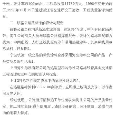
千米，设计车速100km/h，工程总投资11730万元。1996年初开始施
工,1996年12月19日通过浙江省交通厅交工验收，工程质量被评为优
良。
二、镇骆公路路标漆的设计与配套
镇骆公路全程均系新浇水泥路面，往返共4车道，中间有绿化隔离
带。海生公司有关人员与镇骆公路指挥部配合，设计的路标漆配套方
案为：中间虚线、人行道线及应急停车带用热融涂料，其余标线用冷
涂涂料，详见图1。
宁波镇骆一级公路的标线涂料全部采用海生涂料公司的产品，产
品类型及编号见表1。
上海海生涂料有限公司的热溶型和冷涂性马路标线都具备交通部
工程管理检测中心的检测认可报告。
上述3种涂料在规定膜厚下的物理性能见表2。
在热融路标涂料B650-100刮涂后，立即撒上玻璃反光珠，以作夜
间反光之用。
经过使用，公路指挥部和施工单位都认为海生公司的产品质量稳
定，施工性能良好;通车使用后，漆膜坚硬耐磨，色泽鲜白，漆膜与路
面的附着力特好。