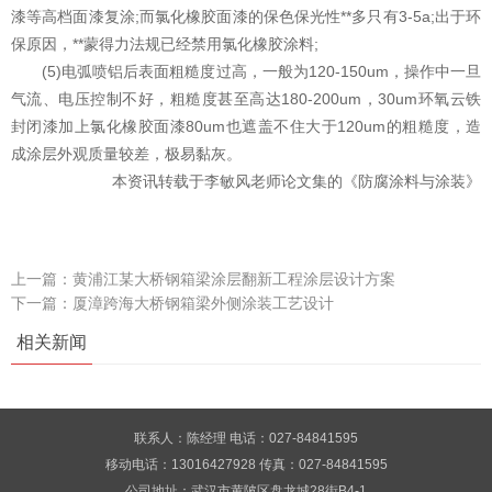
漆等高档面漆复涂;而氯化橡胶面漆的保色保光性**多只有3-5a;出于环
保原因，**蒙得力法规已经禁用氯化橡胶涂料;
(5)电弧喷铝后表面粗糙度过高，一般为120-150um，操作中一旦
气流、电压控制不好，粗糙度甚至高达180-200um，30um环氧云铁
封闭漆加上氯化橡胶面漆80um也遮盖不住大于120um的粗糙度，造
成涂层外观质量较差，极易黏灰。
本资讯转载于李敏风老师论文集的《防腐涂料与涂装》
上一篇：
黄浦江某大桥钢箱梁涂层翻新工程涂层设计方案
下一篇：
厦漳跨海大桥钢箱梁外侧涂装工艺设计
相关新闻
联系人：陈经理 电话：027-84841595
移动电话：13016427928 传真：027-84841595
公司地址：武汉市黄陂区盘龙城28街B4-1