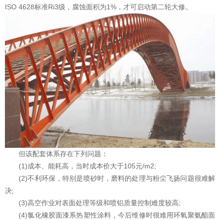
ISO 4628标准Ri3级，腐蚀面积为1%，才可启动第二轮大修。
但该配套体系存在下列问题：
(1)成本、能耗高，当时成本价大于105元/m2;
(2)不利环保，特别是喷砂时，磨料的处理与粉尘飞扬问题很难解
决;
(3)高空作业对表面处理等级和喷铝质量控制难度较高;
(4)氯化橡胶面漆系热塑性涂料，今后维修时很难用环氧聚氨酯面