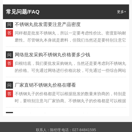
情况。
联网批发，所以直接通过鸿鑫钢丸官方网站购买也非常简单。
常见问题/FAQ
更多+
在不锈钢丸批发完成后，我们不必担心其它方面的问题，当然
还是要特别注意到到货清点，货物数量要有确保，同样的质量
不锈钢丸批发需要注意产品密度
抽查也不能有问题。
同样都是批发不锈钢丸，所以一定要考虑性价比。密度影响耐
磨性。尽管钢丸本身就是磨料，但我们当然还是要特别注意它
的耐磨性如何，它的密度较高，自然也有利于长期使用。鸿鑫
钢丸能为我们提供耐磨、质量有确保的不锈钢丸，其质量有确
网络批发采购不锈钢丸价格要多少钱
保，性价比更高，同样能确保钢丸的重复使用不受影响，这样
归根结底，我们要批发采购钢丸，当然还是要考虑到不锈钢丸
也能延长其使用寿命。
的价格。可先通过网络进行价格比较，可先通过一些综合网站
进行不锈钢丸价格确认，同规格、同质量的钢丸市场价格差异
也不大，只要做好基础对比，就能了解到不同钢丸的具体价
厂家直销不锈钢丸价格在哪看
格。
不锈钢丸子的价格都是可以根据批发的数量来协商的，特别是
时，要特别注意与厂家协商。不锈钢丸子的价格都是可以根据
批发的数量来协商的，特别是时，要特别注意与厂家协商。不
锈钢丸子的价格都是可以根据批发的数量来协商的，特别是
不锈钢丸价格高低不等，选购要注意品质
时，要特别注意与厂家协商。
如果你能了解钢丸的化学成分和耐磨性，也有利于我们以后的
采购。其实现在不锈钢丸的价格基本都是透明的，要多考虑它
联系人：陈经理 电话：027-84841595