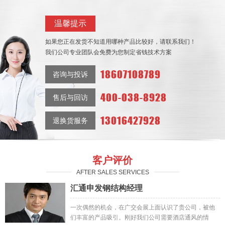
温馨提示
如果您正在发货不知道用哪种产品比较好，请联系我们！
我们公司专业团队会免费为您制定省钱技术方案
18607108789
咨询与投诉
400-038-8928
售后与回访
13016427928
退换货服务
客户评价
AFTER SALES SERVICES
汇通申发钢结构经理
一次偶然的机会，在广交会展上面认识了贵公司，被他
们丰富的产品吸引。刚好我们公司需要酒店通风的情