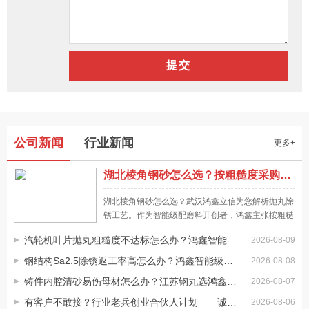
公司新闻
行业新闻
怎样挑选优质的不锈钢丸厂家合作
更多+
尽管许多厂家都能生产加工钢丸，但其质量究竟如何，生产能
湖北棱角钢砂怎么选？按粗糙度采购抛丸磨料才靠谱，一文讲清
力是否有确保，还是要看不锈钢丸厂家的资质状况。可先通过
网络确定哪一家厂家是正规的，与一家有资质、有生产能力的
湖北棱角钢砂怎么选？武汉鸿鑫立信为您解析抛丸除
厂家合作，以确保我们的权益。由于后续可能还是要批量购买
不锈钢丸批发价格直接受产品质量影响
锈工艺。作为智能级配磨料开创者，鸿鑫主张按粗糙
不同的钢丸，其质量如何，不锈钢丸生产厂家能否提供长期供
度采购，提供低粉尘环保型磨料，助力武汉表面处理
即使我们购买同类型的钢丸，由于我们选择合作的不锈钢丸批
汽轮机叶片抛丸粗糙度不达标怎么办？鸿鑫智能级配磨料精准控强度
2026-08-09
降本增效，全国28个仓储基地72小时送达。
应商我是不容忽视的。
发商不同，其供应能力不同，所提供的钢丸质量也有一定的差
钢结构Sa2.5除锈返工率高怎么办？鸿鑫智能级配磨料精准控粗糙度
2026-08-08
异，同样会影响产品的报价。批发价还是受产品质量方面的影
铸件内腔清砂易伤母材怎么办？江苏钢丸选鸿鑫智能级配精准控粗糙度
2026-08-07
响，如果批发价质量较好，又是正规厂家生产的产品，那么其
网络进行不锈钢丸批发要注意什么
成本价格基本都是比较透明的，所以不可能出现超低价出售的
有客户不敢接？行业老兵创业合伙人计划——诚招创业合伙人
2026-08-06
通过互联网批发不锈钢丸有更多的选择，许多制造商也通过互