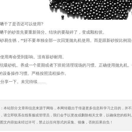
嗮干了是否还可以使用?
嗮干的砂首先要重新筛分。结块的要敲碎了，变成颗粒状。
砂易生锈，**好不要单独全部一次回笼抛丸机使用。而是跟新砂按比例混
。
使用寿命受到影响。没有薪砂耐用。
坑吸砂机。养成一个星期或者下班前清理现场的习惯。正确使用抛丸机。
设备操作习惯。严格按照流程操作。
享一下。未完待续……
明：本站部分文章和信息来源于网络，本网转载出于传递更多信息和学习之目的，并不
，请立即联系在线客服或管理员，我们会予以更改或删除相关文章，以确保您的权利
图文内容如未经过许可，禁止以任何形式的采集、镜像，否则后果自负！