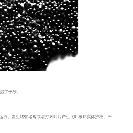
湿了干砂。
运行。发生堵管堵阀或者打坏叶片产生飞叶破坏实体护板。严