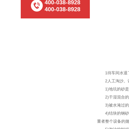
400-038-8928
400-038-8928
1待车间水退了
2人工淘沙。记
1)地坑的砂是
2)干湿混合的
3)被水淹过的钢
4)结块的钢砂
重者整个设备的