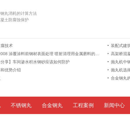
中钢丸消耗的计算方法
混凝土防腐蚀保护
防腐技术
装配式建
-2008 涂覆涂料前钢材表面处理 喷射清理用金属磨料的技术要求 低碳铸钢丸
高架桥混
术分享】车间渗水积水钢砂应该如何防护
抛丸机中
用和优势介绍
抛丸机选
点
合金钢丸
丸
不锈钢丸
合金钢丸
工程案例
新闻中心