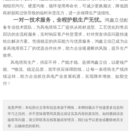
相组织均匀、硬度均衡，循环使用寿命长，可减少更换频次，降低因
耗材损耗过快导致的临时补货压力，进一步保障生产连续性。
一对一技术服务，全程护航生产无忧。
鸿鑫立信
配
备专业技术团队，为风电塔筒工厂提供从耗材选型、工艺优化到售后
回访的全流程服务，实时响应客户补货需求，针对突发供应问题快速
给出解决方案。凭借稳定的供应能力与优质服务，鸿鑫立信已成为众
多风电塔筒工厂的优选合作伙伴，助力企业规避断供风险，提升生产
效率。
风电塔筒生产，供应不停，产能才稳。选择鸿鑫立信，以硬核产
能、**物流、稳定品质，筑牢供应保障防线，让每一条塔筒生产线持
续运转，助力企业抓住风电产业发展机遇，实现降本增效、如期交
付！
免责声明：本站部分文章和信息来源于网络，本网转载出于传递更多信息和
学习之目的，并不意味着赞同其观点或证实其内容的真实性。如转载稿涉及
版权等问题，请立即联系在线客服或管理员，我们会予以更改或删除相关文
章，以确保您的权利。