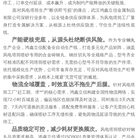
停工，订单交付延误、成本飙升，成为制约产能释放的关键瓶颈。
面对风电塔筒生产“断供即亏损”的痛点，武汉鸿鑫立信金属制品
有限公司深耕行业多年，以全链条供应保障体系，为风电塔筒工厂量
身打造专属解决方案，从根源上杜绝供应隐患，守住生产连续性底
线。
产能硬核兜底，从源头杜绝断供风险。
作为专业
钢丸
生产企业，鸿鑫立信配备全自动生产线，打造多元化产品矩阵，涵盖
风电塔筒喷砂专用的合金铸钢丸、钢丝切丸等全规格产品，型号齐全
可精准匹配不同塔筒喷砂需求，无需担心型号不符导致的生产停滞。
依托规模化生产优势，公司常备库存充足，可应对风电塔筒生产旺季
的集中采购需求，从根本上规避“无货可提”的尴尬。
物流全域覆盖，时效直达不拖生产后腿。
针对风电塔
筒工厂“赶工期、求**”的核心需求，鸿鑫立信构建全国性物流网络，实
现72小时百城直达，偏远地区也能保障及时送达。同时推出3天内发
货、7天内可退换的灵活服务，搭配免费寄样服务，让客户无需担心耗
材适配问题，确保喷砂工序无缝衔接，避免因物流延误导致的生产线
停工。
品质稳定可控，减少耗材更换频次。
风电塔筒喷砂对钢
丸品质要求极高，鸿鑫立信通过ISO9001质量管理体系认证，产品金