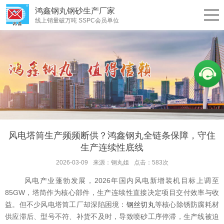
鸿鑫钢丸钢砂生产厂家
线上销量破万吨 SSPC会员单位
风电塔筒生产频频断供？鸿鑫钢丸全链条保障，守住
生产连续性底线
2026-03-09
来源：钢丸姐
点击：583次
风电产业蓬勃发展，2026年国内风电新增装机目标上调至
85GW，塔筒作为核心部件，生产连续性直接决定项目交付效率与收
益。但不少风电塔筒工厂却深陷困境：
钢丝切丸
等核心除锈防腐耗材
供应滞后、型号不符、补货不及时，导致喷砂工序停滞，生产线被迫