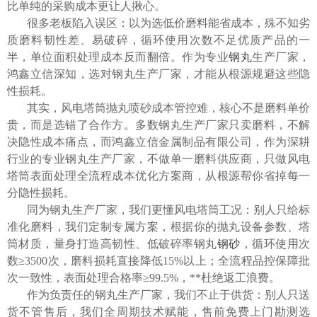
比单纯的采购成本更让人揪心。
很多老板陷入误区：以为选低价磨料能省成本，殊不知劣
质磨料韧性差、易破碎，循环使用次数不足优质产品的一
半，单位面积处理成本反而翻倍。作为专业
钢丸
生产厂家
，
鸿鑫立信
深知，选对
钢丸生产厂家
，才能从根源规避这些隐
性损耗。
其实，风电塔筒抛丸喷砂成本管控难，核心不是磨料单价
贵，而是选错了合作方。多数
钢丸生产厂家
只卖磨料，不解
决隐性成本痛点，而
鸿鑫立信金属制品有限公司
，作为深耕
行业的专业
钢丸生产厂家
，不做单一磨料供应商，只做风电
塔筒表面处理全流程成本优化方案商，从根源帮你省掉每一
分隐性损耗。
同为
钢丸生产厂家
，我们更懂风电塔筒工况：别人只给标
准化磨料，我们定制专属方案，根据你的抛丸设备参数、塔
筒材质，量身打造高韧性、低破碎率钢丸
钢砂
，循环使用次
数
≥3500次，磨料损耗直接降低15%以上；全流程品控保障批
次一致性，表面处理合格率≥99.5%，**杜绝返工浪费。
作为负责任的
钢丸生产厂家
，我们不止于供货：别人只送
货不管售后，我们全周期技术赋能，售前免费上门勘测选