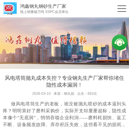
鸿鑫钢丸钢砂生产厂家
线上销量破万吨 SSPC会员单位
风电塔筒抛丸成本失控？专业钢丸生产厂家帮你堵住
隐性成本漏洞！
2026-03-10
来源：钢丸姐
点击：663次
做风电塔筒生产的老板，谁没被抛丸喷砂的成本逼到头
疼？明明算好了磨料采购价，实际开支却屡屡超标，隐性成
本像个
“无底洞”，悄悄吞噬企业利润——磨料耗损快、返工
不断、设备频发故障、库存积压失效，这些看不见的损耗，