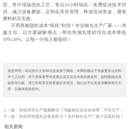
型，售中现场优化工艺，售后
24小时响应；免费提供技术培
训，减少设备磨损，定制化库存管理，释放流动资金，避免
磨料积压失效。
不用再被隐性成本
“暗耗”利润！专业
钢丸生产厂家
——
鸿
鑫立信
，以方案破解痛点，帮你将抛丸喷砂综合成本降低
10%-20%
。让每一分投入都
值得
！
免责声明：本站部分文章和信息来源于网络，本网转载出于传递更多信息和
学习之目的，并不意味着赞同其观点或证实其内容的真实性。如转载稿涉及
版权等问题，请立即联系在线客服或管理员，我们会予以更改或删除相关文
章，以确保您的权利。
上一篇：
风电塔筒生产频频断供？鸿鑫钢丸全链条保障，守住生产连续性底线
下一篇：
风电塔筒抛丸设备损耗大？选对钢丸生产厂家少花冤枉钱！
相关新闻